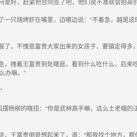
何是好，赶紧把合同签了吧，他们说不准就会抬高价
一只烧烤虾在嘴里，边嚼边说：“不着急，越是这
了，不愧是富贵大家出来的女孩子，要镇定得多
，拽着王富贵到处瞎逛，看到什么吃什么，后来吃
么办嘛。”
”
风摆杨柳的瞎扭：“你是武林高手嘛，这么土老帽的
，王富贵倒是想起来了，道：“那我找个地方，帮