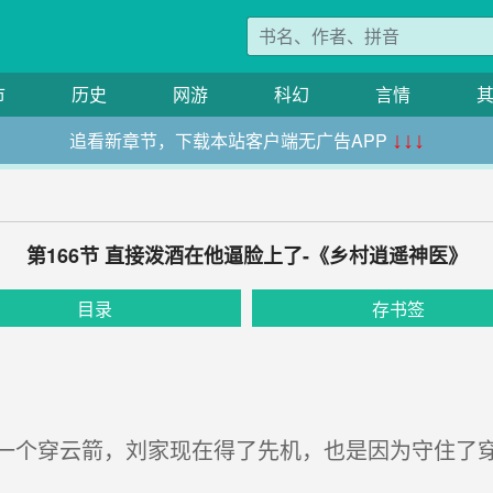
市
历史
网游
科幻
言情
追看新章节，下载本站客户端无广告APP
↓↓↓
第166节 直接泼酒在他逼脸上了-《乡村逍遥神医》
目录
存书签
个穿云箭，刘家现在得了先机，也是因为守住了穿
。