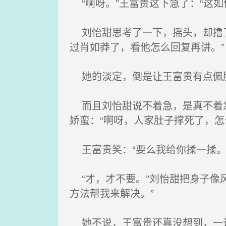
“啊呀。”王富贵这下急了：“这如
刘怡甜思考了一下，摇头，却撸了
过肖如莽了，看他怎么回复再讲。”
她的淡定，倒是让王富贵有点佩服
而且刘怡甜说不着急，是真不着急
娇蛮：“啊呀，人家肚子撑死了，怎
王富贵笑：“要么我给你揉一揉。
“才，才不要。”刘怡甜把身子像
方法帮我来解决。”
她不说，王富贵还真没想到，一说