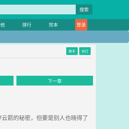
搜索
其他
排行
完本
登录
换手
关灯
下一章
云箭的秘密，但要是别人也晓得了