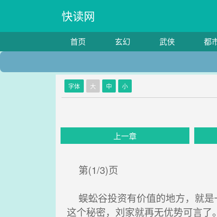
快读网
首页
玄幻
武侠
都
字体
大
中
小
上一章
第(1/3)页
蜈蚣谷投资有价值的地方，就是一
这个秘密，刘家就再无优势可言了