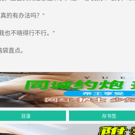
真的有办法吗？”
我也不晓得行不行。”
脑袋直点。
目录
存书签