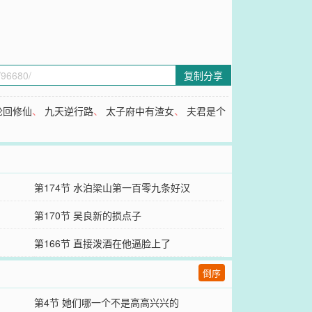
复制分享
轮回修仙
、
九天逆行路
、
太子府中有渣女
、
夫君是个
第174节 水泊梁山第一百零九条好汉
第170节 吴良新的损点子
第166节 直接泼酒在他逼脸上了
倒序
第4节 她们哪一个不是高高兴兴的