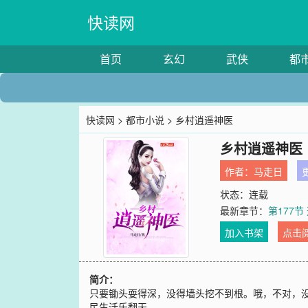
快读网
首页
玄幻
武侠
都
快读网
>
都市小说
> 乡村逍遥神医
乡村逍遥神医
作者：
马走日
更
状态：连载
最新章节：
第177
加入书架
点击
简介：
只要锄头耍得深，没得墙头挖不到根。哦，不对，没
民生活乐翻天……