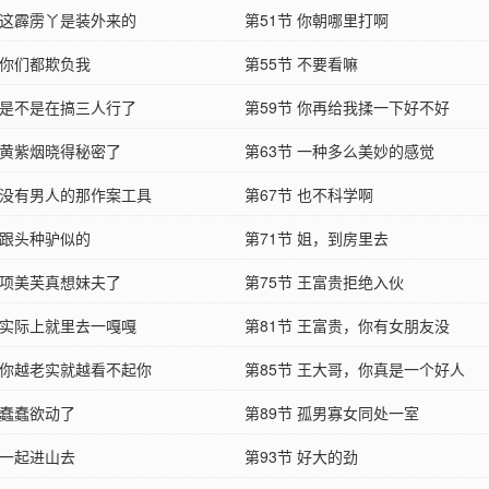
节 这霹雳丫是装外来的
第51节 你朝哪里打啊
 你们都欺负我
第55节 不要看嘛
节 是不是在搞三人行了
第59节 你再给我揉一下好不好
节 黄紫烟晓得秘密了
第63节 一种多么美妙的感觉
节 没有男人的那作案工具
第67节 也不科学啊
 跟头种驴似的
第71节 姐，到房里去
节 项美芙真想妹夫了
第75节 王富贵拒绝入伙
节 实际上就里去一嘎嘎
第81节 王富贵，你有女朋友没
节 你越老实就越看不起你
第85节 王大哥，你真是一个好人
 蠢蠢欲动了
第89节 孤男寡女同处一室
 一起进山去
第93节 好大的劲