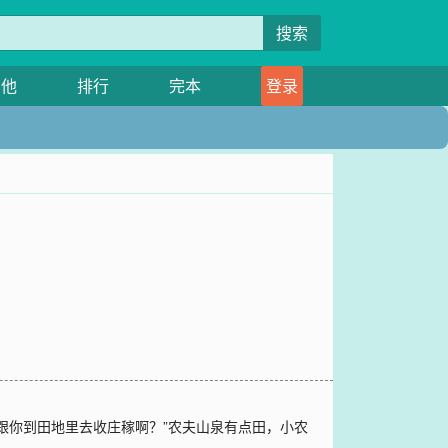
搜索
其他
排行
完本
登录
跟你到田地里去收庄稼啊？”农夫山泉有点田，小农