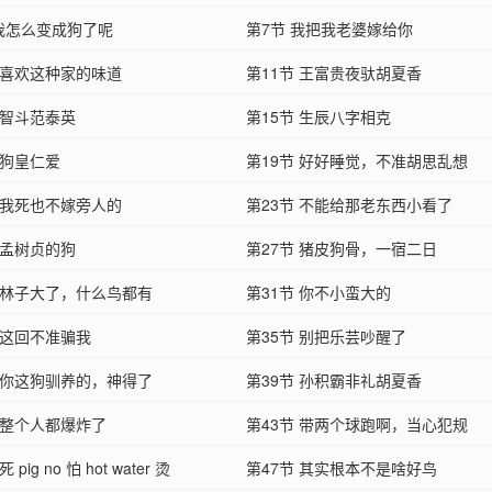
 我怎么变成狗了呢
第7节 我把我老婆嫁给你
节 喜欢这种家的味道
第11节 王富贵夜驮胡夏香
 智斗范泰英
第15节 生辰八字相克
 狗皇仁爱
第19节 好好睡觉，不准胡思乱想
节 我死也不嫁旁人的
第23节 不能给那老东西小看了
 孟树贞的狗
第27节 猪皮狗骨，一宿二日
节 林子大了，什么鸟都有
第31节 你不小蛮大的
 这回不准骗我
第35节 别把乐芸吵醒了
节 你这狗驯养的，神得了
第39节 孙积霸非礼胡夏香
 整个人都爆炸了
第43节 带两个球跑啊，当心犯规
 pig no 怕 hot water 烫
第47节 其实根本不是啥好鸟