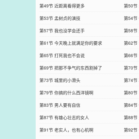
第49节 近距离看得更多
第50
第53节 孟树贞的演技
第54节
第57节 我也没学会还手
第58
第61节 今天晚上就满足你的要求
第62
第65节 打死我也不会说
第66
第69节 把那不争气的东西割掉了
第70节
第73节 城里的小滑头
第74
第79节 你搞的什么西洋镜啊
第80
第83节 男人要有自信
第84
第87节 有雄心壮志的女人
第88节
第91节 老实人，也有心机啊
第92节