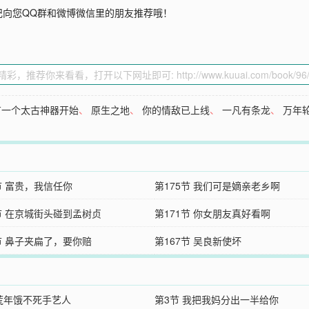
记向您QQ群和微博微信里的朋友推荐哦！
有一个太古神器开始
、
原生之地
、
你的情敌已上线
、
一凡有条龙
、
万年
节 富贵，我信任你
第175节 我们可是嫡亲老乡啊
2节 在京城街头碰到孟树贞
第171节 你女朋友真好看啊
节 鼻子夹扁了，要你赔
第167节 吴良新使坏
 荒年饿不死手艺人
第3节 我把我妈分出一半给你