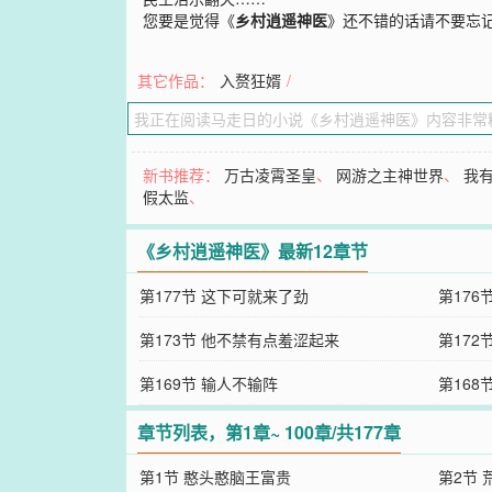
您要是觉得《
乡村逍遥神医
》还不错的话请不要忘
其它作品：
入赘狂婿
/
新书推荐：
万古凌霄圣皇
、
网游之主神世界
、
我
假太监
、
《乡村逍遥神医》最新12章节
第177节 这下可就来了劲
第176
第173节 他不禁有点羞涩起来
第17
第169节 输人不输阵
第168
章节列表，第1章~ 100章/共177章
第1节 憨头憨脑王富贵
第2节