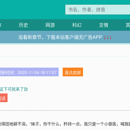
市
历史
网游
科幻
言情
追看新章节，下载本站客户端无广告APP
↓↓↓
新时间：2025-11-04 18:17:07
直达底部
节 这下可就来了劲
阅读
得田地耕不深。“妹子，你干什么，矜持一点，我只是一个小兽医，喊我