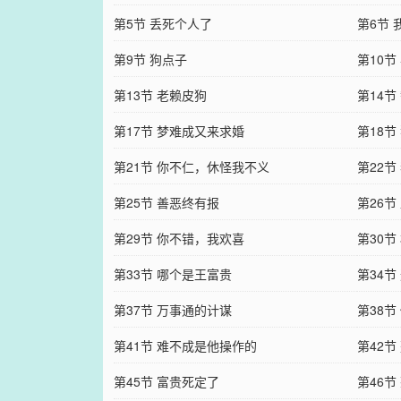
第5节 丢死个人了
第6节
第9节 狗点子
第10
第13节 老赖皮狗
第14节
第17节 梦难成又来求婚
第18节
第21节 你不仁，休怪我不义
第22
第25节 善恶终有报
第26节
第29节 你不错，我欢喜
第30
第33节 哪个是王富贵
第34节
第37节 万事通的计谋
第38
第41节 难不成是他操作的
第42节
第45节 富贵死定了
第46节 死