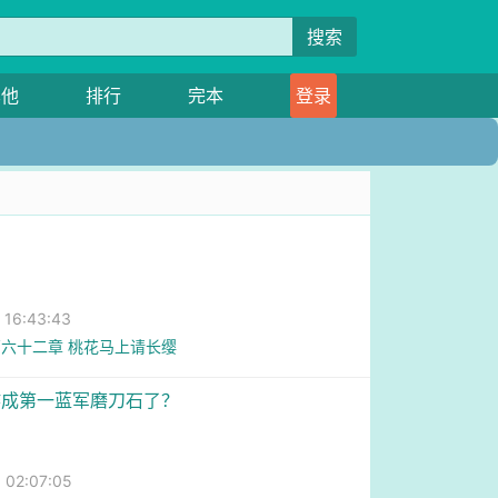
搜索
其他
排行
完本
登录
6:43:43
六十二章 桃花马上请长缨
咋成第一蓝军磨刀石了？
02:07:05