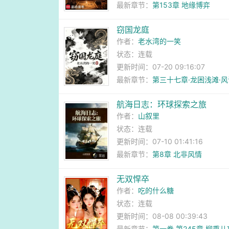
最新章节：
第153章 地缘博弈
窃国龙庭
作者：
老水湾的一笑
状态：连载
更新时间：07-20 09:16:07
最新章节：
第三十七章·龙困浅滩·
航海日志：环球探索之旅
作者：
山叙里
状态：连载
更新时间：07-10 01:41:16
最新章节：
第8章 北非风情
无双悍卒
作者：
吃的什么糖
状态：连载
更新时间：08-08 00:39:43
最新章节：
第一卷 第245章 柳