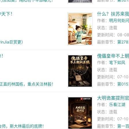
夺天下！
什么？扶苏来
作者：
明月何处
状态：连载
更新时间：08-08 
inJia巨赏更）
最新章节：
第27
单！
傀儡皇帝不上
作者：
笔下如风
状态：连载
更新时间：07-10 0
嫌体正直的林国栋，重点关注林毅！
最新章节：
第01
大明诡案提刑
作者：
乐看江湖
状态：连载
更新时间：07-10 0
球会师，斯大林最后的底牌！
最新章节：
第一