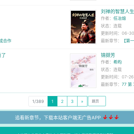
刘禅的智慧人
作者：
任冶熔
状态：连载
更新时间：06-30 0
达成合作
最新章节：
【第一
极了
锦撷芳
作者：
希昀
状态：连载
更新时间：07-26 1
最新章节：
77 第 
1/389
1
2
3
»
↓↓↓
追看新章节，下载本站客户端无广告APP