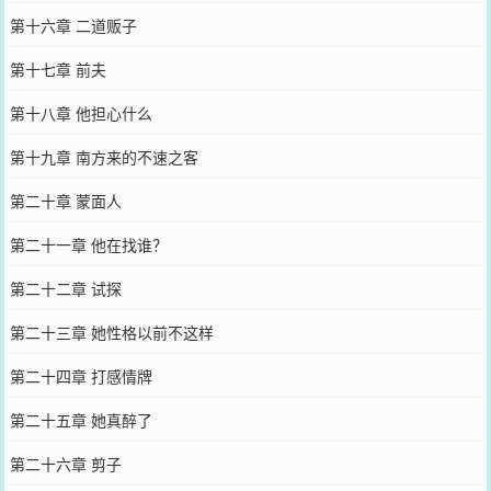
第十六章 二道贩子
第十七章 前夫
第十八章 他担心什么
第十九章 南方来的不速之客
第二十章 蒙面人
第二十一章 他在找谁？
第二十二章 试探
第二十三章 她性格以前不这样
第二十四章 打感情牌
第二十五章 她真醉了
第二十六章 剪子