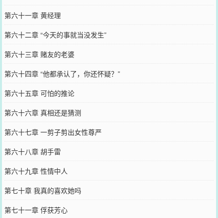
第六十一章 黄经理
第六十二章 “今天的事就当没发生”
第六十三章 赌友的老婆
第六十四章 “他都承认了，你还怀疑？”
第六十五章 可怕的推论
第六十六章 真相还是猜测
第六十七章 一剪子剪出女性尊严
第六十八章 胡手雷
第六十九章 性情中人
第七十章 我真的喜欢她吗
第七十一章 俘获芳心