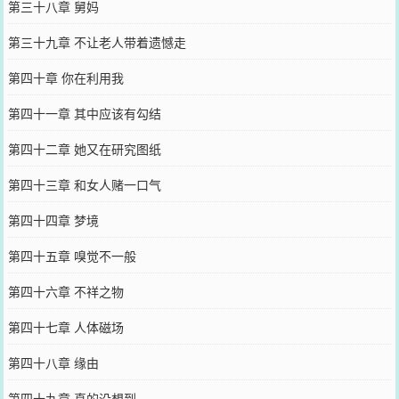
第三十八章 舅妈
第三十九章 不让老人带着遗憾走
第四十章 你在利用我
第四十一章 其中应该有勾结
第四十二章 她又在研究图纸
第四十三章 和女人赌一口气
第四十四章 梦境
第四十五章 嗅觉不一般
第四十六章 不祥之物
第四十七章 人体磁场
第四十八章 缘由
第四十九章 真的没想到