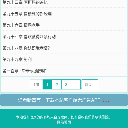
第九十四章 阿斯杨的追忆
第九十五章 售楼处的新经理
第九十六章 情场老手
第九十七章 喜欢就得赶紧行动
第九十八章 你认识我老婆？
第九十九章 势利
第一百章 “幸亏你提醒呀”
1/6
1
2
3
»
追看新章节，下载本站客户端无广告APP
↓↓↓
本站所有收录的内容均来自互联网，如有侵权我们将尽快删除。
网站地图