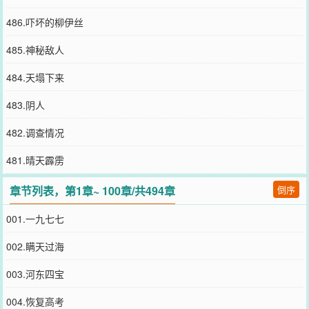
486.吓坏的柳伊丝
485.神秘敌人
484.天塌下来
483.阴人
482.调查情况
481.晴天霹雳
章节列表，第1章~ 100章/共494章
倒序
001.一九七七
002.瞒天过海
003.河东四宝
004.恢复高考