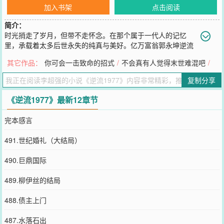
加入书架
点击阅读
简介：
时光捎走了岁月，但带不走怀念。在那个属于一代人的记忆
里，承载着太多后世永失的纯真与美好。亿万富翁郭永坤逆流
归来，历经人间冷暖，看淡名利荣华，只愿率性而为活一场。
其它作品：
你可会一击致命的招式
/
不会真有人觉得末世难混吧
/
………………书友群：876-668-863
您要是觉得《
逆流1977
》还不错的话请不要忘记向您QQ群和微博微
复制分享
信里的朋友推荐哦！
《逆流1977》最新12章节
完本感言
491.世纪婚礼（大结局）
490.巨鼎国际
489.柳伊丝的结局
488.债主上门
487.水落石出