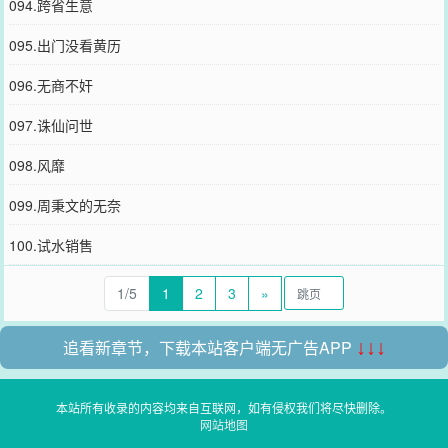
094.跨省生意
095.出门没看黄历
096.无商不奸
097.诛仙问世
098.风靡
099.周秉文的无奈
100.试水销售
1/5
1
2
3
»
追看新章节，下载本站客户端无广告APP
↓↓↓
本站所有收录的内容均来自互联网，如有侵权我们将尽快删除。
网站地图