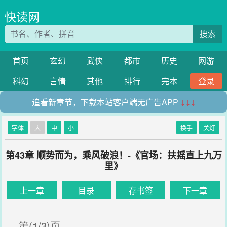
快读网
搜索
首页
玄幻
武侠
都市
历史
网游
科幻
言情
其他
排行
完本
登录
追看新章节，下载本站客户端无广告APP
↓↓↓
字体
大
中
小
换手
关灯
第43章 顺势而为，乘风破浪！-《官场：扶摇直上九万
里》
上一章
目录
存书签
下一章
第(1/3)页