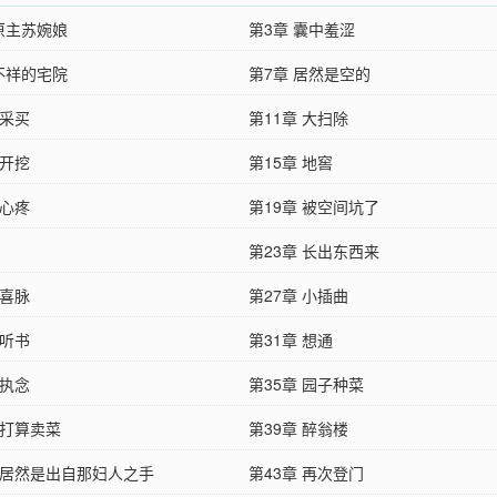
 原主苏婉娘
第3章 囊中羞涩
 不祥的宅院
第7章 居然是空的
 采买
第11章 大扫除
 开挖
第15章 地窖
 心疼
第19章 被空间坑了
第23章 长出东西来
 喜脉
第27章 小插曲
 听书
第31章 想通
 执念
第35章 园子种菜
 打算卖菜
第39章 醉翁楼
章 居然是出自那妇人之手
第43章 再次登门