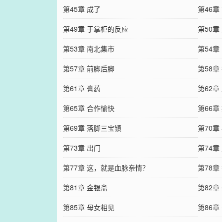
第45章 成了
第46章
第49章 于掌柜的反应
第50
第53章 南北集市
第54章
第57章 前脚后脚
第58章
第61章 膏药
第62章
第65章 合作愉快
第66章
第69章 落脚三宝镇
第70章
第73章 出门
第74章
第77章 这，就是血脉亲情？
第78章
第81章 金银斋
第82章
第85章 母女相见
第86章