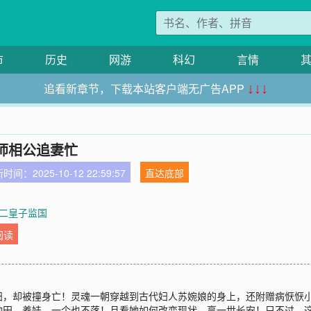
市
历史
网游
科幻
言情
追看新章节，下载本站客户端无广告APP
↓↓↓
师相公追妻忙
时间：2025-10-12 22:59:57
直达底部
 二皇子监国
阅读
妇，却被撞身亡！灵魂一朝穿越到古代妇人苏婉娘的身上，还附赠病恹恹
种田，养娃，一个也不落！且看她如何改变现状，享一世长安！只不过，