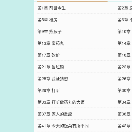
第1章 前世今生
第2章
第5章 租房
第6章
第9章 熊孩子
第10章
第13章 蜜药丸
第14章
第17章 砍价
第18章
第21章 鲁班锁
第22章
第25章 验证猜想
第26章
第29章 打听
第30章
第33章 打听做药丸的大师
第34章
第37章 家人的反应
第38章
第41章 今天的饭菜有所不同
第42