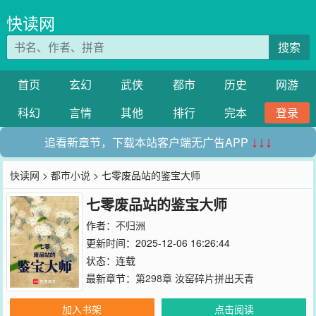
快读网
搜索
首页
玄幻
武侠
都市
历史
网游
科幻
言情
其他
排行
完本
登录
追看新章节，下载本站客户端无广告APP
↓↓↓
快读网
>
都市小说
> 七零废品站的鉴宝大师
七零废品站的鉴宝大师
作者：
不归洲
更新时间：2025-12-06 16:26:44
状态：连载
最新章节：
第298章 汝窑碎片拼出天青
加入书架
点击阅读