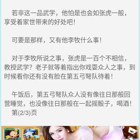
若非这一品武学，他怕是也会如张虎一般，
享受着家世带来的好处吧！
可要是那样，又有他李牧什么事！
对于李牧所说之事，张虎是一百个不相信，
教授武学？老子就等着指出你戏耍众人之事，到
时候看你还有没有脸在第五弓弩队待着！
午饭后，第五弓弩队众人没有像往日那般回
营睡觉，也没像往日那般在一起摇骰子，喝酒！
第(2/3)页