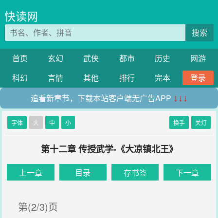
快读网
搜索
首页
玄幻
武侠
都市
历史
网游
科幻
言情
其他
排行
完本
登录
追看新章节，下载本站客户端无广告APP
↓↓↓
字体
大
中
小
换手
关灯
第十二章 传授武学-《大凉镇北王》
上一章
目录
存书签
下一章
第(2/3)页