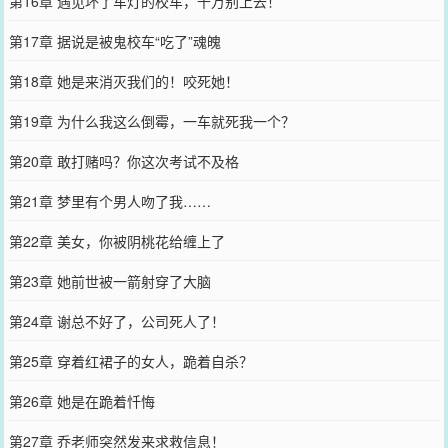
第16章 遇见坏了车灯的校车，千万别上去！
第17章 据说是被鬼校车“吃了”魂魄
第18章 她是来消灭我们的！咬死她！
第19章 为什么我这么倒霉，一车就死我一个？
第20章 敢打赌吗？你这次考试不及格
第21章 梦里有个男人吻了我……
第22章 美女，你被阴桃花给缠上了
第23章 她前世被一箭射穿了大脑
第24章 谢总不好了，公司死人了！
第25章 穿着红裙子的女人，跪着自杀？
第26章 她是在跪着忏悔
第27章 乔老师突然发来求救信息！