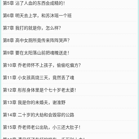
第5章 沾了人血的东西会成精的！
第6章 明天去上学，和苏沐瑶一个班
第7章 我打的就是你，怎么样？
第8章 高中女厕所竟传来阵阵哭声？
第9章 要在太阳落山前把魂魄送走！
第10章 乔老师怀不上孩子，偷偷吃偏方？
第11章 小女孩高烧三天，竟然丢了魂
第12章 彤彤身体里是个七十岁老太婆！
第13章 我是你的未婚夫，谢淮野
第14章 二十岁的大劫和会毁容的公路
第15章 乔老师老公出轨，小三还大肚子！