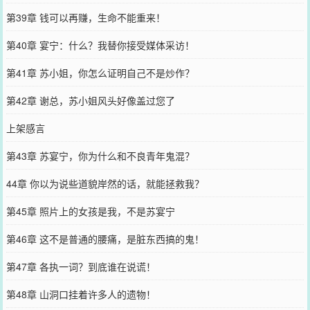
第39章 钱可以再赚，生命不能重来！
第40章 宴宁：什么？我替你接受媒体采访！
第41章 苏小姐，你怎么证明自己不是炒作？
第42章 谢总，苏小姐风头好像盖过您了
上架感言
第43章 苏宴宁，你为什么和不良青年鬼混？
44章 你以为说些道貌岸然的话，就能拯救我？
第45章 照片上的女孩是我，不是苏宴宁
第46章 这不是普通的腰痛，是脏东西搞的鬼！
第47章 各执一词？到底谁在说谎！
第48章 山洞口挂着许多人的遗物！