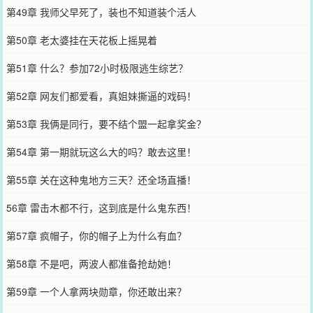
第49章 我师父早死了，装也不知道装个活人
第50章 老太婆挂在天花板上摇晃着
第51章 什么？参加72小时极限逃生综艺？
第52章 网友们都爱看，真姐妹撕逼的戏码！
第53章 我俩是同行，要不结个盟一起拿奖金？
第54章 第一期就玩这么大的吗？敢去这里！
第55章 关在这种鬼地方三天？还全场直播！
56章 雷击木都不行，这到底是什么鬼东西！
第57章 疯帽子，你的帽子上为什么有血？
第58章 不是吧，两波人都准备抢劫她！
第59章 一个人拿两块勋章，你还敢出来？