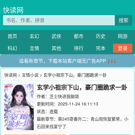
快读网
搜索
首页
玄幻
武侠
都市
历史
网游
科幻
言情
其他
排行
完本
登录
追看新章节，下载本站客户端无广告APP
↓↓↓
快读网
>
言情小说
> 玄学小祖宗下山，豪门圈跪求一卦
玄学小祖宗下山，豪门圈跪求一卦
作者：
芝士快进我脑袋
更新时间：2025-11-24 16:11:13
状态：连载
最新章节：
第245章番外二：青山观恢复繁荣，小
石回来找宴宁了