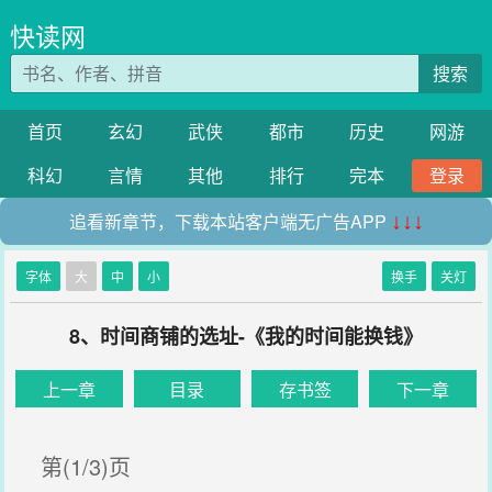
快读网
搜索
首页
玄幻
武侠
都市
历史
网游
科幻
言情
其他
排行
完本
登录
追看新章节，下载本站客户端无广告APP
↓↓↓
字体
大
中
小
换手
关灯
8、时间商铺的选址-《我的时间能换钱》
上一章
目录
存书签
下一章
第(1/3)页