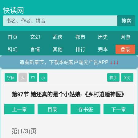
快读网
搜索
首页
玄幻
武侠
都市
历史
网游
科幻
言情
其他
排行
完本
登录
追看新章节，下载本站客户端无广告APP
↓↓↓
字体
大
中
小
换手
关灯
第97节 她还真的是个小姑娘-《乡村逍遥神医》
上一章
目录
存书签
下一章
第(1/3)页