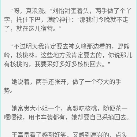
“呀，真浪漫。”刘怡甜歪着头，两手做了个丫
字，托住下巴，满脸神往：“那我们今晚就不走
了，就在这儿宿营。”
“不过明天我肯定要去神女峰那边看的，野熊
岭，核桃林，这些地方我肯定要去的，你说那儿
有核桃的，我要采好多好多核桃回去。”
她说着，两手还张开，做了一个夸大的手
势。
她富贵大小姐一个，真想吃核桃，随便花一
嘎嘎钱，用卡车装都有，她却要自己采摘回去。
王富贵看了感到好笑，又感到高兴的，点头