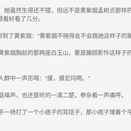
她虽然生得还不错，但远不是黄紫烟孟树贞那样的
跟着好看了几分。
到了黄紫烟：“黄紫烟不晓得会不会跳她这样子的蹦
紫烟胸前的那两座白玉山，要是蹦顾影怜这样子的
群中一声厉喝：“摸，摸尼玛啊。”
噪声，也还是听的一清二楚，参杂着一声痛呼。
一扬打了一个小痞子的耳括子，那小痞子理着个平