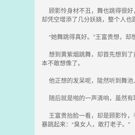
顾影怜身材不丑，舞也跳得很好，
却凭空增添了几分妖娆，整个人也
“她舞跳得真好。”王富贵想，却想
想到黄紫烟跳舞，却首先想到了黄
本不敢想像了。
他正想的发呆呢，陡然听到舞池人
随后就是啪的一声清响，虽然有聒
王富贵抬脸一看，却是顾影怜，手
暴跳起来：“臭女人，敢打老子。”