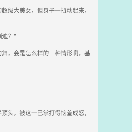
超级大美女，但身子一扭动起来，
迪？”
舞，会是怎么样的一种情形啊，基
顶头，被这一巴掌打得恼羞成怒，