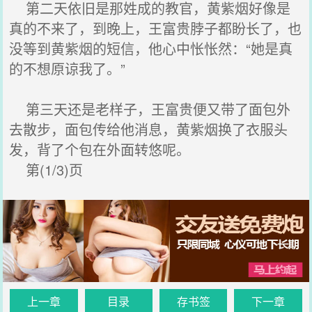
第二天依旧是那姓成的教官，黄紫烟好像是
真的不来了，到晚上，王富贵脖子都盼长了，也
没等到黄紫烟的短信，他心中怅怅然：“她是真
的不想原谅我了。”
第三天还是老样子，王富贵便又带了面包外
去散步，面包传给他消息，黄紫烟换了衣服头
发，背了个包在外面转悠呢。
第(1/3)页
上一章
目录
存书签
下一章