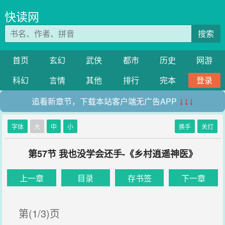
快读网
搜索
首页
玄幻
武侠
都市
历史
网游
科幻
言情
其他
排行
完本
登录
追看新章节，下载本站客户端无广告APP
↓↓↓
字体
大
中
小
换手
关灯
第57节 我也没学会还手-《乡村逍遥神医》
上一章
目录
存书签
下一章
第(1/3)页