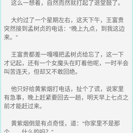
这么一想着，自然而然就打起了退堂鼓了。
大约过了一个星期左右，这天下午，王富贵
突然接到孟树贞的电话：“晚上九点，到我这边
来。”
王富贵都差一嘎嘎把孟树贞给忘了，这一下
才记起，还有一个女魔头在盯着他呢，一时半会
叫苦连天，但却又不敢回绝。
他只好给黄紫烟打电话，扯个了谎，说家里
有急事，晚上赶紧要回去一趟，明天早上七点之
前才能赶过来。
黄紫烟倒是有点奇怪，道：“你家里不是那
个……什么的吗？”