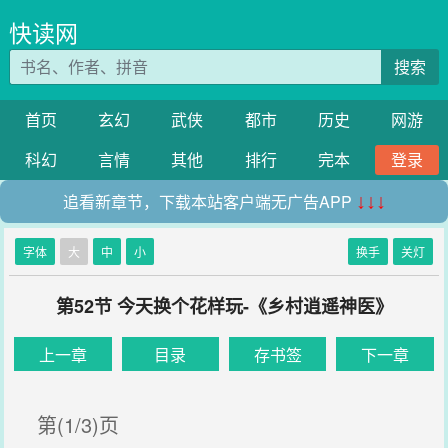
快读网
搜索
首页
玄幻
武侠
都市
历史
网游
科幻
言情
其他
排行
完本
登录
追看新章节，下载本站客户端无广告APP
↓↓↓
字体
大
中
小
换手
关灯
第52节 今天换个花样玩-《乡村逍遥神医》
上一章
目录
存书签
下一章
第(1/3)页