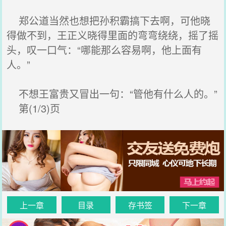
郑公道当然也想把孙积霸搞下去啊，可他晓
得做不到，王正义晓得里面的弯弯绕绕，摇了摇
头，叹一口气：“哪能那么容易啊，他上面有
人。”
不想王富贵又冒出一句：“管他有什么人的。”
第(1/3)页
上一章
目录
存书签
下一章