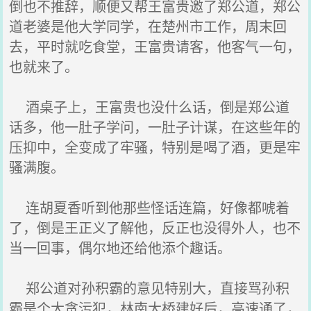
倒也不推辞，顺便又帮王富贵邀了郑公道，郑公
道老婆是他大学同学，在楚州市工作，周末回
去，平时就吃食堂，王富贵请客，他客气一句，
也就来了。
酒桌子上，王富贵也没什么话，倒是郑公道
话多，他一肚子学问，一肚子计谋，在这些年的
压抑中，全变成了牢骚，特别是喝了酒，更是牢
骚满腹。
连胡夏香听到他那些怪话连篇，好像都唬着
了，倒是王正义了解他，反正也没得外人，也不
当一回事，偶尔地还给他添个趣话。
郑公道对孙积霸的意见特别大，直接骂孙积
霸是个大贪污犯，林南大桥建好后，高速通了，