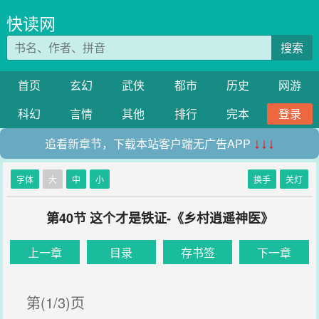
快读网
搜索
首页
玄幻
武侠
都市
历史
网游
科幻
言情
其他
排行
完本
登录
追看新章节，下载本站客户端无广告APP
↓↓↓
字体
大
中
小
换手
关灯
第40节 这个才是铁证-《乡村逍遥神医》
上一章
目录
存书签
下一章
第(1/3)页