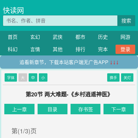
快读网
搜索
首页
玄幻
武侠
都市
历史
网游
科幻
言情
其他
排行
完本
登录
追看新章节，下载本站客户端无广告APP
↓↓↓
字体
大
中
小
换手
关灯
第20节 两大难题-《乡村逍遥神医》
上一章
目录
存书签
下一章
第(1/3)页