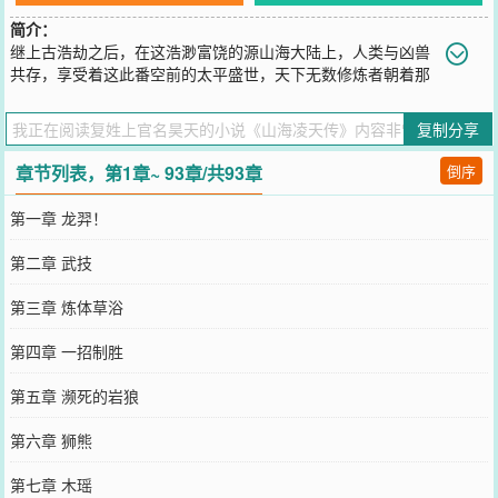
简介：
继上古浩劫之后，在这浩渺富饶的源山海大陆上，人类与凶兽
共存，享受着这此番空前的太平盛世，天下无数修炼者朝着那
虚无缥缈的无上之境而修行着，那便是羽化成仙！大道之始，锻体筑
基，练气御为形；化丹固本，品分三元，顿悟三天境，九转方临仙！
复制分享
您要是觉得《
山海凌天传
》还不错的话请不要忘记向您QQ群和微博微
信里的朋友推荐哦！
章节列表，第1章~ 93章/共93章
倒序
第一章 龙羿！
第二章 武技
第三章 炼体草浴
第四章 一招制胜
第五章 濒死的岩狼
第六章 狮熊
第七章 木瑶