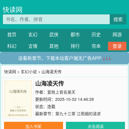
快读网
搜索
首页
玄幻
武侠
都市
历史
网游
科幻
言情
其他
排行
完本
登录
追看新章节，下载本站客户端无广告APP
↓↓↓
快读网
>
玄幻小说
> 山海凌天传
山海凌天传
作者：
复姓上官名昊天
更新时间：2025-10-02 14:46:28
状态：连载
最新章节：
第九十三章 江雨烟的请求
加入书架
点击阅读